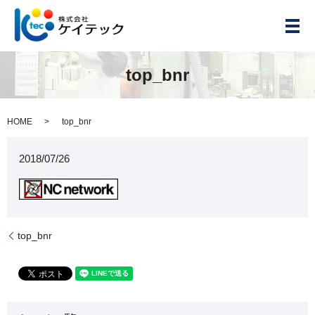
メ
top_bnr
HOME
top_bnr
2018/07/26
top_bnr