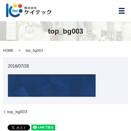
メ
top_bg003
HOME
top_bg003
2018/07/26
top_bg003