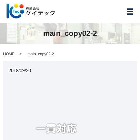
メ
main_copy02-2
HOME
main_copy02-2
2018/09/20