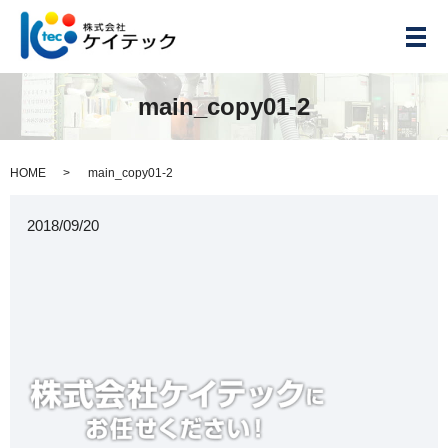
メ
main_copy01-2
HOME
main_copy01-2
2018/09/20