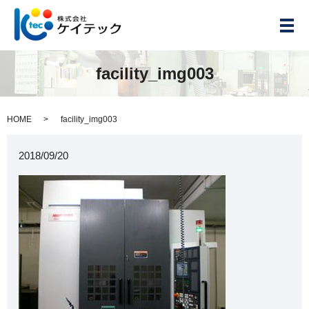
メ
facility_img003
HOME
facility_img003
2018/09/20