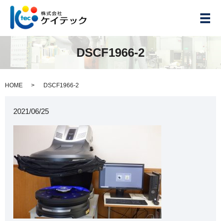
メ
DSCF1966-2
HOME
DSCF1966-2
2021/06/25